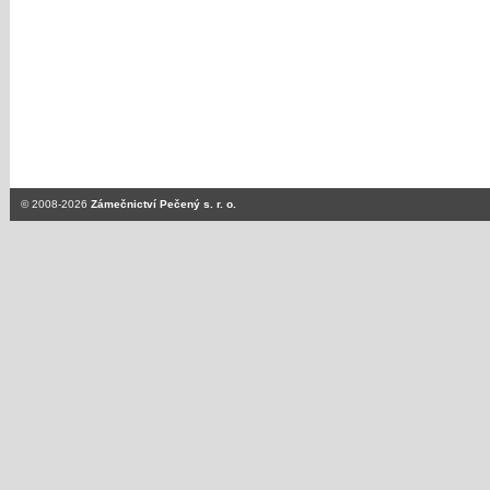
© 2008-2026
Zámečnictví Pečený s. r. o.