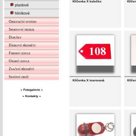
Klíčenka X kolečko
Klíče
plastové
hliníkové
Orientační systémy
Sportovní trofeje
Doplňky
Dárkové předměty
Firemní cedule
Osobní cedule
Značení předmětů
Sezónní zboží
Klíčenka X tvarovaná
Klíče
» Fotogalerie «
» Kontakty «