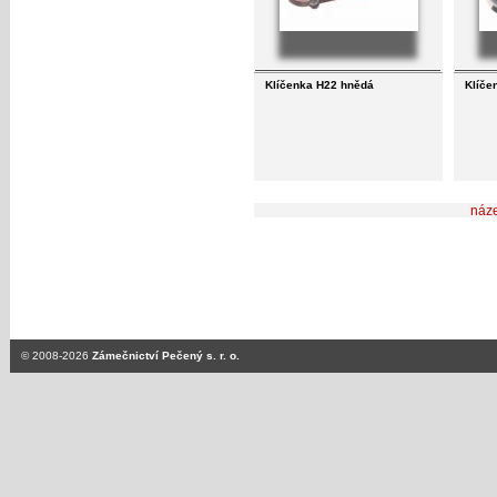
Klíčenka H22 hnědá
Klíče
náz
© 2008-2026
Zámečnictví Pečený s. r. o.