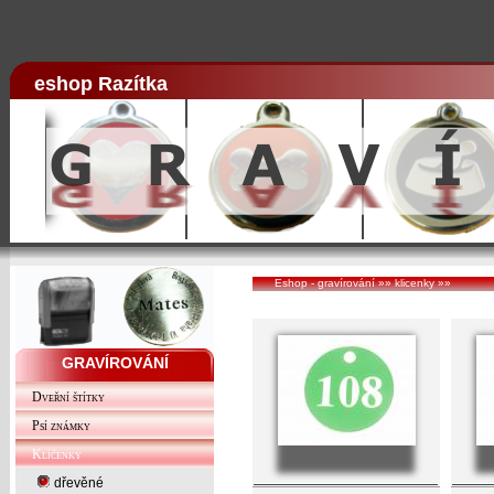
eshop Razítka
Eshop - gravírování
»»
klicenky
»»
GRAVÍROVÁNÍ
Dveřní štítky
Psí známky
Klíčenky
dřevěné