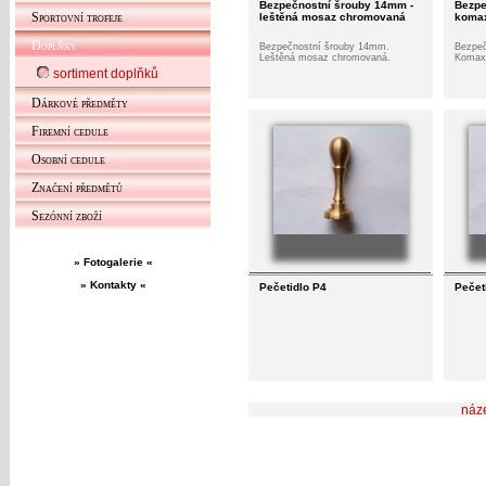
Bezpečnostní šrouby 14mm -
Bezpe
Sportovní trofeje
leštěná mosaz chromovaná
komax
Doplňky
Bezpečnostní šrouby 14mm.
Bezpeč
Leštěná mosaz chromovaná.
Komaxi
sortiment doplňků
Dárkové předměty
Firemní cedule
Osobní cedule
Značení předmětů
Sezónní zboží
» Fotogalerie «
» Kontakty «
Pečetidlo P4
Pečet
náz