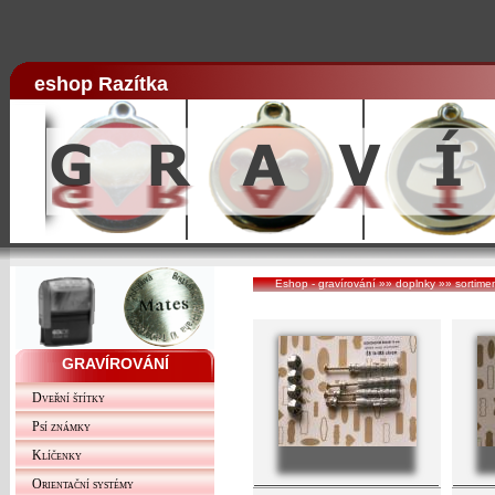
eshop Razítka
Eshop - gravírování
»»
doplnky
»»
sortime
GRAVÍROVÁNÍ
Dveřní štítky
Psí známky
Klíčenky
Orientační systémy