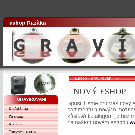
eshop Razítka
Eshop - gravírování
»»
NOVÝ ESHOP
GRAVÍROVÁNÍ
Spustili jsme pro Vás nový
Dveřní štítky
sortimentu a nových možnos
zůstává katalogem již bez 
Psí známky
na našem novém eshopu
ww
Klíčenky
Orientační systémy