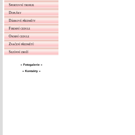
Sportovní trofeje
Doplňky
Dárkové předměty
Firemní cedule
Osobní cedule
Značení předmětů
Sezónní zboží
» Fotogalerie «
» Kontakty «