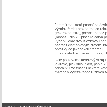
Jsme firma, která působí na čes
výrobu štítků
provádíme od roku
gravírovací stroj, pomocí něhož 
(mosazi, hliníku, plastu a další) 
vybarvujeme dvousložkovou barvo
nahradit diamantovým hrotem, kte
obrázky do jakéhokoli předmětu, 
v naší nabídce. (nerez, mosaz, zla
Dále používáme
laserový stroj
L
je dřevo, plexisklo, plast, papír,
přípravku lze značit i některé ko
materiály vyřezávat do různých t
© 2008-2026
Zámečnictví Pečený s. r. o.