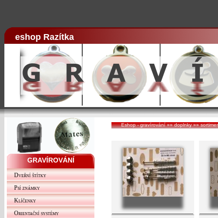
eshop Razítka
Eshop - gravírování
»»
doplnky
»»
sortime
GRAVÍROVÁNÍ
Dveřní štítky
Psí známky
Klíčenky
Orientační systémy