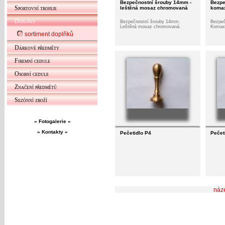
Bezpečnostní šrouby 14mm -
Bezpe
Sportovní trofeje
leštěná mosaz chromovaná
komax
Doplňky
Bezpečnostní šrouby 14mm.
Bezpeč
Leštěná mosaz chromovaná.
Komaxi
sortiment doplňků
Dárkové předměty
Firemní cedule
Osobní cedule
Značení předmětů
Sezónní zboží
» Fotogalerie «
» Kontakty «
Pečetidlo P4
Pečet
náz