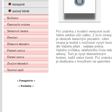
mosazné
surový hliník
Klíčenky
Orientační systémy
Sportovní trofeje
Psí známka z kvalitní nerezové oceli.
Velmi odolná vůči oděru. Z lícní strany
Doplňky
je obrázek barevným pozadím, rubní
strana je lesklá s možností vyrytí text
Dárkové předměty
dle Vašeho přání , nejlépe jména
Vašeho zvířátka, telefonního čísla ne
Firemní cedule
adresy. Text je vyryt diamantovým
Osobní cedule
hrotem, tudíž nelze černit. Psí známk
je dodávána s kroužkem na upevnění.
Značení předmětů
Sezónní zboží
» Fotogalerie «
» Kontakty «