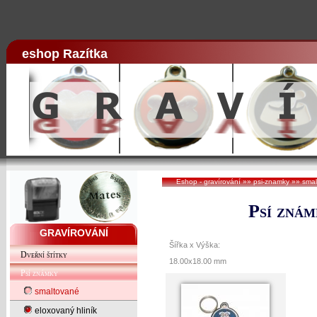
eshop Razítka
Eshop - gravírování
»»
psi-znamky
»»
sma
Psí znám
GRAVÍROVÁNÍ
Šířka x Výška:
Dveřní štítky
18.00x18.00 mm
Psí známky
smaltované
eloxovaný hliník