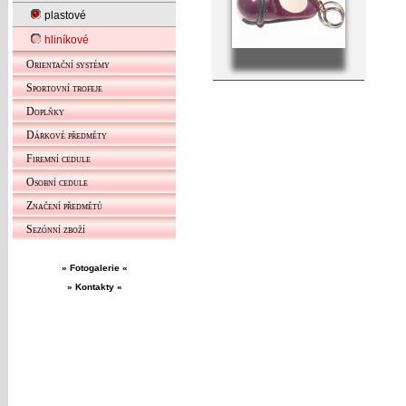
plastové
hliníkové
Orientační systémy
Sportovní trofeje
Doplňky
Dárkové předměty
Firemní cedule
Osobní cedule
Značení předmětů
Sezónní zboží
» Fotogalerie «
» Kontakty «