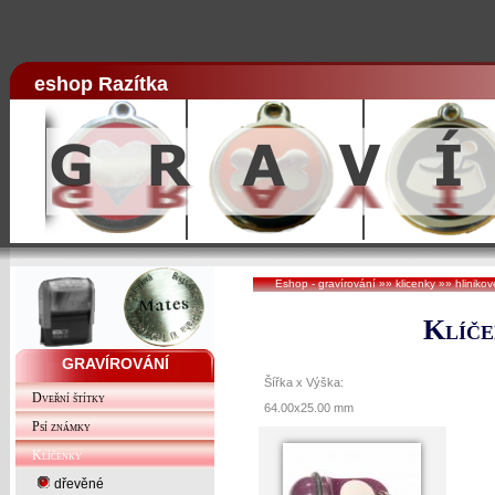
eshop Razítka
Eshop - gravírování
»»
klicenky
»»
hlinikov
Klíče
GRAVÍROVÁNÍ
Šířka x Výška:
Dveřní štítky
64.00x25.00 mm
Psí známky
Klíčenky
dřevěné