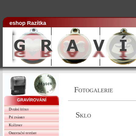
eshop Razítka
Fotogalerie
GRAVÍROVÁNÍ
Dveřní štítky
Sklo
Psí známky
Klíčenky
Orientační systémy