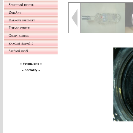
Sportovní trofeje
Doplňky
Dárkové předměty
Firemní cedule
Osobní cedule
Značení předmětů
Sezónní zboží
» Fotogalerie «
» Kontakty «