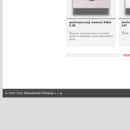
pochromovaný masivní štítek
dveřn
č.34
č47
Masivní pochromovaný mosazný
Štítek
štítek s možností vyrytí libovolného
textu
náz
© 2008-2026
Zámečnictví Pečený s. r. o.