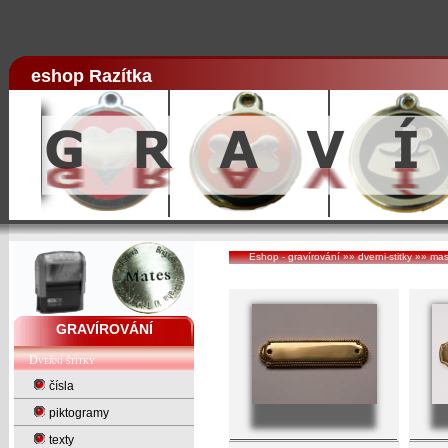
eshop Razítka
Eshop - gravírování
»»
dverni-stitky
»»
mas
GRAVÍROVÁNÍ
Dveřní štítky
čísla
piktogramy
texty