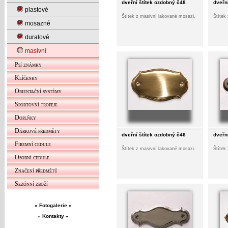
dveřní štítek ozdobný č48
dveřn
plastové
Štítek z masivní lakované mosazi.
Štítek
mosazné
duralové
masivní
Psí známky
Klíčenky
Orientační systémy
Sportovní trofeje
Doplňky
Dárkové předměty
dveřní štítek ozdobný č46
dveřn
Firemní cedule
Štítek z masivní lakované mosazi.
Štítek
Osobní cedule
Značení předmětů
Sezónní zboží
» Fotogalerie «
» Kontakty «