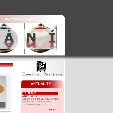
. - Gravírování a Razítka
AKTUALITY
8. 12 2010
NOVÝ ESHOP
Spustili jsme pro Vás nový eshop s
velkým množstvím nového
sortimentu a možností...
více »