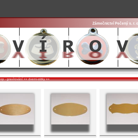
Zámečnictví Pečený s. r. o
op - gravírování
»»
dverni-stitky
»»