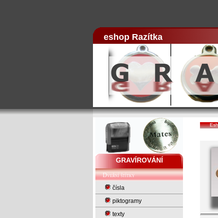
eshop Razítka
Esh
GRAVÍROVÁNÍ
Dveřní štítky
čísla
piktogramy
texty