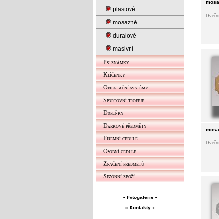
mosaz
plastové
Dveřní
mosazné
duralové
masivní
Psí známky
Klíčenky
Orientační systémy
Sportovní trofeje
Doplňky
Dárkové předměty
mosaz
Firemní cedule
Dveřní
Osobní cedule
Značení předmětů
Sezónní zboží
» Fotogalerie «
» Kontakty «