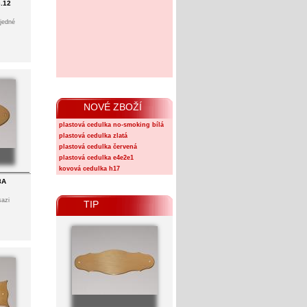
č.12
 jedné
NOVÉ ZBOŽÍ
plastová cedulka no-smoking bílá
plastová cedulka zlatá
plastová cedulka červená
plastová cedulka e4e2e1
kovová cedulka h17
8A
sazi
TIP