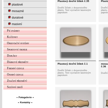
Plastový dveřní štítek č.35
Plasto
plastové
Dveřní štítek z dvouvrstvého
Dveřní
plastu. Text vyznačen laserovým
plastu
mosazné
paprskem
paprs
duralové
masivní
Psí známky
Klíčenky
Orientační systémy
Sportovní trofeje
Doplňky
Dárkové předměty
Plastový dveřní štítek č.1
mosaz
č.36
Firemní cedule
Dveřní štítek z dvouvrstvého
plastu. Text vyznačen laserovým
Dveřní
Osobní cedule
paprskem
Značení předmětů
Sezónní zboží
» Fotogalerie «
» Kontakty «