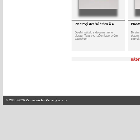
Plastový dveřní štítek č.4
Plasto
Dveřní štítek z dvouvrstvého
Dveřní
plastu. Text vyznačen laserovým
plastu
paprskem
paprs
náze
© 2008-2026
Zámečnictví Pečený s. r. o.