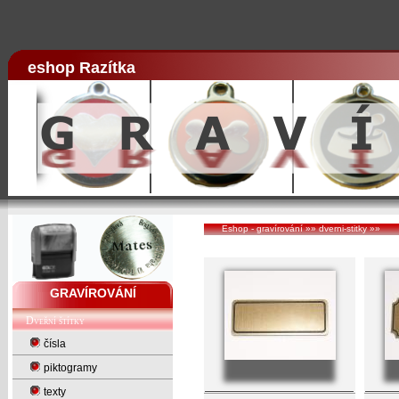
eshop Razítka
Eshop - gravírování
»»
dverni-stitky
»»
GRAVÍROVÁNÍ
Dveřní štítky
čísla
piktogramy
texty